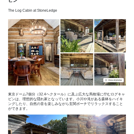
ビン
The Log Cabin at StoneLedge
東京ドーム7個分（32.4ヘクタール）に及ぶ広大な馬牧場に佇むログキャ
ビンは、理想的な隠れ家となっています。小川や滝がある森林をハイキ
ングしたり、自然の音を楽しみながら玄関ポーチでリラックスすること
ができます。