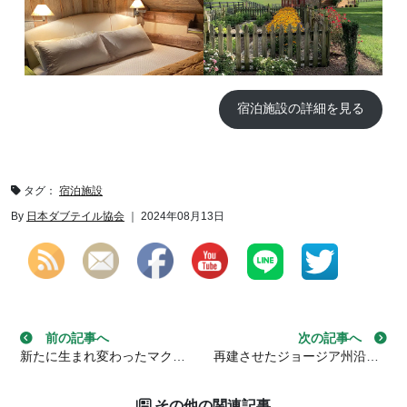
宿泊施設の詳細を見る
Set Youtube Channel ID
タグ：
宿泊施設
By
日本ダブテイル協会
｜ 2024年08月13日
投稿ナビゲーション
前の記事へ
次の記事へ
新たに生まれ変わったマクレー納屋 in ユートー アラバマ州
再建させたジョージア州沿岸に残る最古の要塞「キング・ジョージ砦」 in ダリエン ジョージア州
その他の関連記事