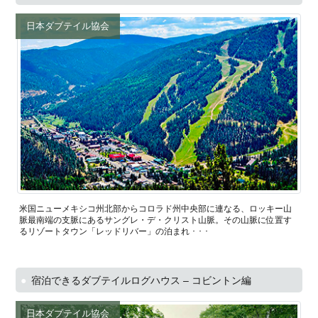
日本ダブテイル協会
米国ニューメキシコ州北部からコロラド州中央部に連なる、ロッキー山
脈最南端の支脈にあるサングレ・デ・クリスト山脈。その山脈に位置す
るリゾートタウン「レッドリバー」の泊まれ ･ ･ ･
宿泊できるダブテイルログハウス – コビントン編
日本ダブテイル協会