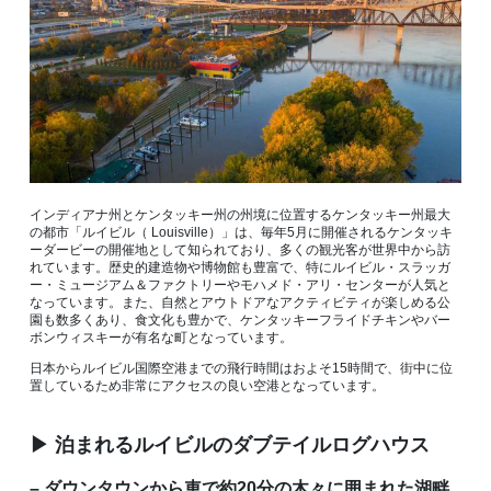
インディアナ州とケンタッキー州の州境に位置するケンタッキー州最大
の都市「ルイビル（ Louisville）」は、毎年5月に開催されるケンタッキ
ーダービーの開催地として知られており、多くの観光客が世界中から訪
れています。歴史的建造物や博物館も豊富で、特にルイビル・スラッガ
ー・ミュージアム＆ファクトリーやモハメド・アリ・センターが人気と
なっています。また、自然とアウトドアなアクティビティが楽しめる公
園も数多くあり、食文化も豊かで、ケンタッキーフライドチキンやバー
ボンウィスキーが有名な町となっています。
日本からルイビル国際空港までの飛行時間はおよそ15時間で、街中に位
置しているため非常にアクセスの良い空港となっています。
▶ 泊まれるルイビルのダブテイルログハウス
– ダウンタウンから車で約20分の木々に囲まれた湖畔