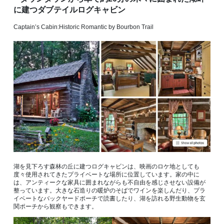
に建つダブテイルログキャビン
Captain’s Cabin:Historic Romantic by Bourbon Trail
湖を見下ろす森林の丘に建つログキャビンは、映画のロケ地としても
度々使用されてきたプライベートな場所に位置しています。家の中に
は、アンティークな家具に囲まれながらも不自由を感じさせない設備が
整っています。大きな石造りの暖炉のそばでワインを楽しんだり、プラ
イベートなバックヤードポーチで読書したり、湖を訪れる野生動物を玄
関ポーチから観察もできます。