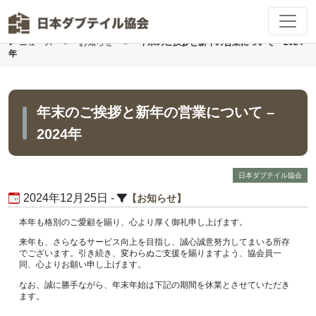
▶
ニュース
»
お知らせ
»
年末のご挨拶と新年の営業について – 2024
Skip to main content
年
年末のご挨拶と新年の営業について –
2024年
日本ダブテイル協会
2024年12月25日 -
お知らせ
本年も格別のご愛顧を賜り、心より厚く御礼申し上げます。
来年も、さらなるサービス向上を目指し、誠心誠意努力してまいる所存
でございます。引き続き、変わらぬご支援を賜りますよう、協会員一
同、心よりお願い申し上げます。
なお、誠に勝手ながら、年末年始は下記の期間を休業とさせていただき
ます。