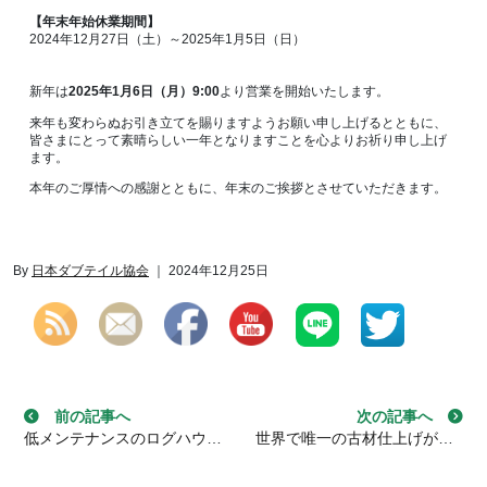
【年末年始休業期間】
2024年12月27日（土）～2025年1月5日（日）
新年は
2025年1月6日（月）9:00
より営業を開始いたします。
来年も変わらぬお引き立てを賜りますようお願い申し上げるとともに、
皆さまにとって素晴らしい一年となりますことを心よりお祈り申し上げ
ます。
本年のご厚情への感謝とともに、年末のご挨拶とさせていただきます。
Set Youtube Channel ID
By
日本ダブテイル協会
｜ 2024年12月25日
投稿ナビゲーション
前の記事へ
次の記事へ
低メンテナンスのログハウスは実現可能か？【前編】
世界で唯一の古材仕上げが可能な「表面加工マシーン」