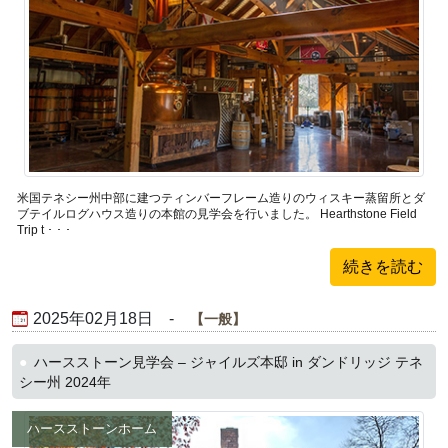
米国テネシー州中部に建つティンバーフレーム造りのウィスキー蒸留所とダ
ブテイルログハウス造りの本館の見学会を行いました。 Hearthstone Field
Trip t ･ ･ ･
続きを読む
2025年02月18日 -
一般
ハースストーン見学会 – ジャイルズ本邸 in ダンドリッジ テネ
シー州 2024年
ハースストーンホーム