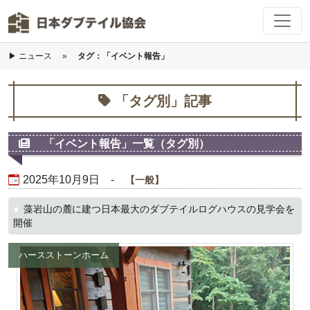
▶
ニュース
»
タグ：「イベント報告」
Skip to main content
「タグ別」記事
「イベント報告」一覧（タグ別）
2025年10月9日 -
一般
藻岩山の麓に建つ日本最大のダブテイルログハウスの見学会を
開催
ハースストーンホーム