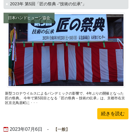
2023年 第5回「匠の祭典 -“技術の伝承”」
日本ハンドヒューン協会
新型コロナウイルスによるパンデミックの影響で、4年ぶりの開催となった
匠の祭典。 今年で第5回目となる「匠の祭典 – 技術の伝承」は、京都市右京
区京北鳥居町に ･ ･ ･
続きを読む
2023年07月6日 -
一般