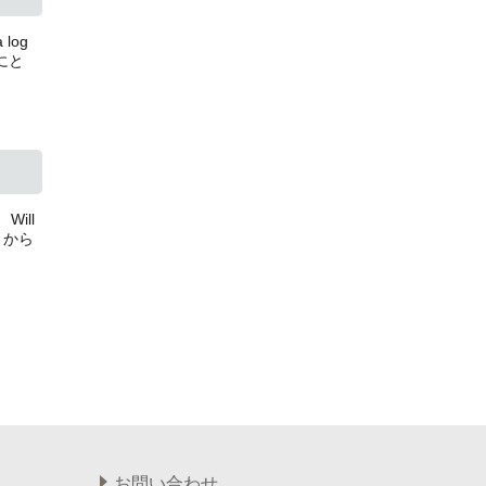
log
方にと
ill
4月から
お問い合わせ