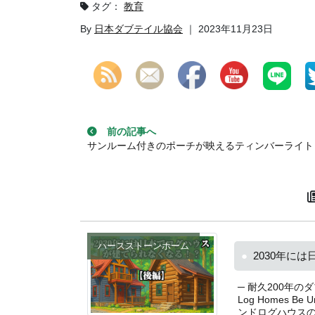
タグ：
教育
By
日本ダブテイル協会
｜ 2023年11月23日
Set Youtube Channel ID
投稿ナビゲーション
前の記事へ
サンルーム付きのポーチが映えるティンバーライト in サルーダ ノースカロ
ハースストーンホーム
2030年に
─ 耐久200年の
Log Homes Be
ンドログハウスの多 