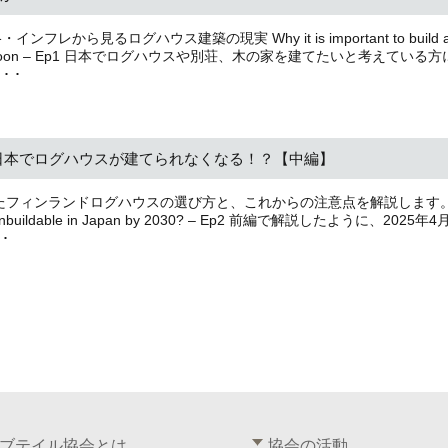
フレから見るログハウス建築の現実 Why it is important to build a 
pan soon – Ep1 日本でログハウスや別荘、木の家を建てたいと考えている
･ ･
は日本でログハウスが建てられなくなる！？【中編】
えたフィンランドログハウスの選び方と、これからの注意点を解説します。 W
 Unbuildable in Japan by 2030? – Ep2 前編で解説したように、2025年
･
ブテイル協会とは
協会の活動