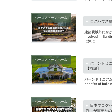
ハースストーンホーム
ログハウス
建築費以外にかかる“想
Involved in
に気に ･ ･ ･
ハースストーンホーム
バーンドミニ
【前編】
バーンドミニアムとい
benefits of bu
ハースストーンホーム
日本でログハ
断」が重要なの