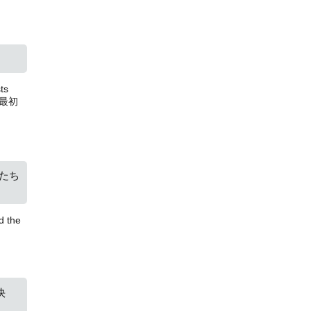
ts
が最初
たち
the
決