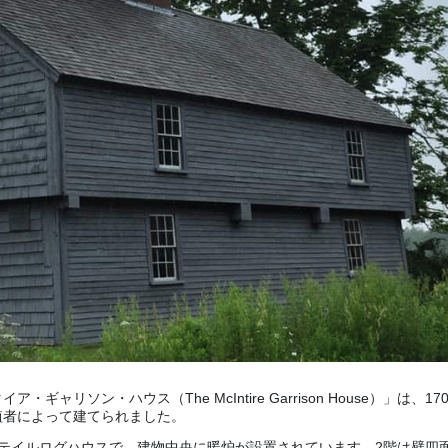
ソン・ハウス（The McIntire Garrison House）」は、17
植者によって建てられました。
テイルログハウスで、建物中央に暖炉が設置されています。2階は壁四