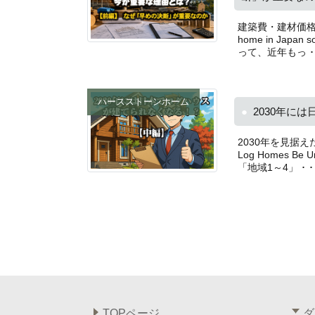
建築費・建材価格・イン
home in Ja
って、近年もっ ･ 
ハースストーンホーム
2030年に
2030年を見据
Log Homes Be
「地域1～4」 ･ ･ 
TOPページ
ダ