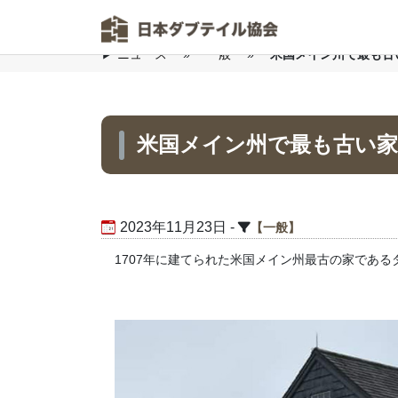
▶
ニュース
»
一般
»
米国メイン州で最も古
Skip to main content
米国メイン州で最も古い家
2023年11月23日 -
一般
1707年に建てられた米国メイン州最古の家であ